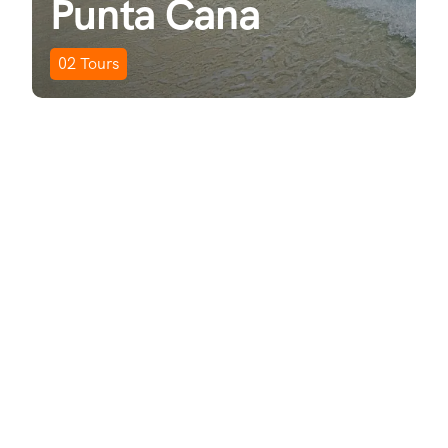
Punta Cana
02
Tours