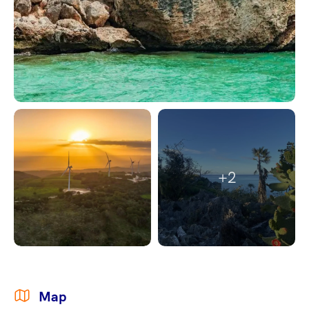
+2
Map