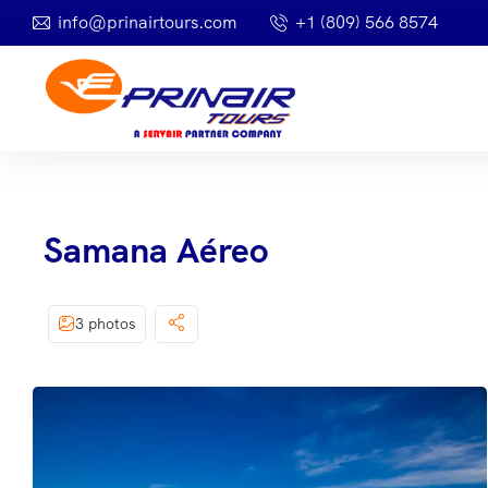
info@prinairtours.com
+1 (809) 566 8574
Samana Aéreo
3 photos